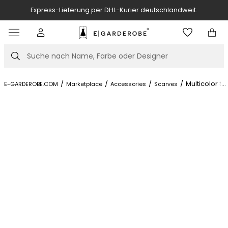
Express-Lieferung per DHL-Kurier deutschlandweit.
Item
3
of
Suche
7
/
/
/
/
Multicolor S
...
E-GARDEROBE.COM
Marketplace
Accessories
Scarves