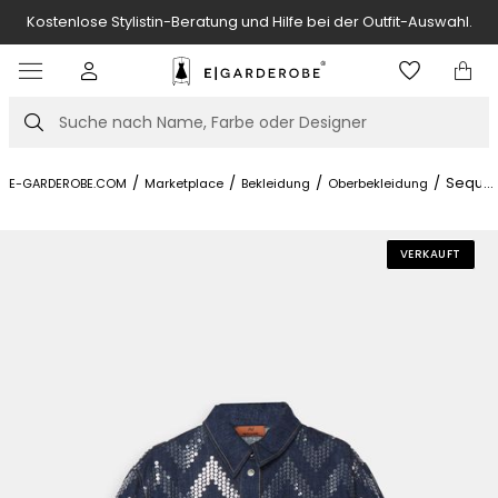
Kostenlose Stylistin-Beratung und Hilfe bei der Outfit-Auswahl.
Item
3
of
Suche
7
/
/
/
/
Sequin
...
E-GARDEROBE.COM
Marketplace
Bekleidung
Oberbekleidung
VERKAUFT