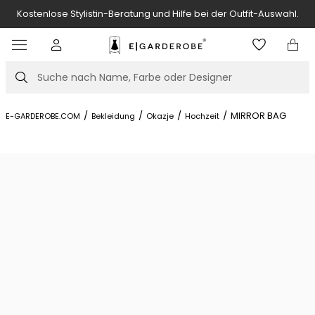
Hochzeit, Party, Geburtstag? Kleidung für d
 der Outfit-Auswahl.
ausleihen.
Item
4
of
Suche
7
/
/
/
/
MIRROR BAG
E-GARDEROBE.COM
Bekleidung
Okazje
Hochzeit