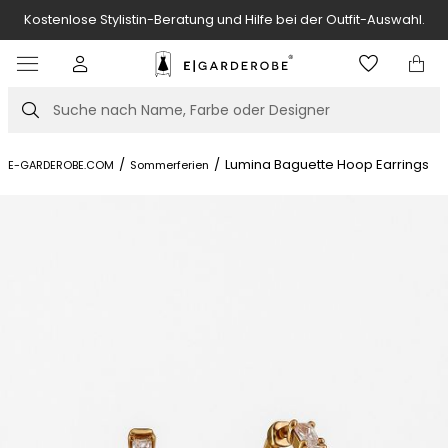
Kostenlose Stylistin-Beratung und Hilfe bei der Outfit-Auswahl.
Item
3
of
Suche
7
/
/
Lumina Baguette Hoop Earrings
E-GARDEROBE.COM
Sommerferien