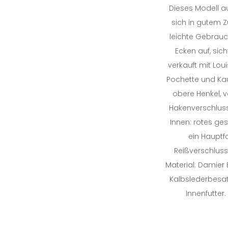
Dieses Modell a
sich in gutem 
leichte Gebrau
Ecken auf, sic
verkauft mit Loui
Pochette und Kau
obere Henkel, v
Hakenverschluss
Innen: rotes gest
ein Hauptf
Reißverschlus
Material: Damier
Kalbslederbesat
Innenfutter.