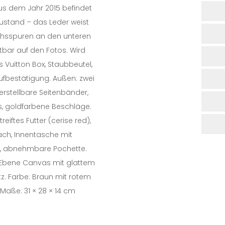
us dem Jahr 2015 befindet
Zustand – das Leder weist
chsspuren an den unteren
htbar auf den Fotos. Wird
s Vuitton Box, Staubbeutel,
fbestätigung. Außen: zwei
erstellbare Seitenbänder,
, goldfarbene Beschläge.
reiftes Futter (cerise red),
ach, Innentasche mit
s, abnehmbare Pochette.
 Ebene Canvas mit glattem
z. Farbe: Braun mit rotem
 Maße: 31 × 28 × 14 cm