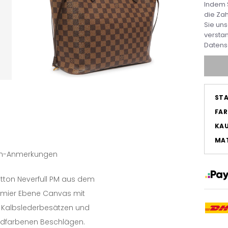
Indem S
die Zah
Sie un
versta
Datens
ST
FA
KA
MAT
tin-Anmerkungen
uitton Neverfull PM aus dem
amier Ebene Canvas mit
 Kalbslederbesätzen und
ldfarbenen Beschlägen.