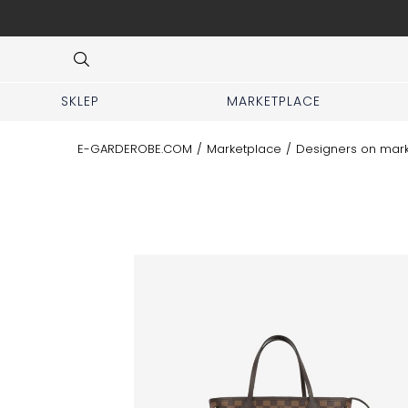
r DHL-Kurier deutschlandweit.
Item
3
of
7
SKLEP
MARKETPLACE
E-GARDEROBE.COM
/
Marketplace
/
Designers on mar