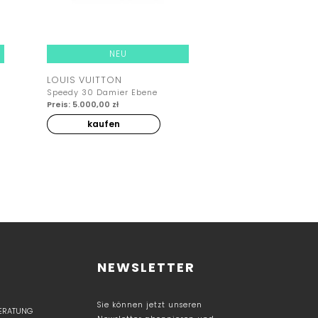
NEU
NEU
LOUIS VUITTON
LOUIS VUITTON
Speedy 30 Damier Ebene
Speedy 25 Damier 
Preis: 5.000,00 zł
Vintage
Preis: 4.200,00 zł
kaufen
kaufen
NEWSLETTER
Sie können jetzt unseren
BERATUNG