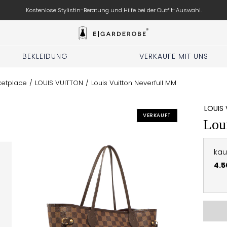
Kostenlose Stylistin-Beratung und Hilfe bei der Outfit-Auswahl.
BEKLEIDUNG
VERKAUFE MIT UNS
ketplace
/
LOUIS VUITTON
/
Louis Vuitton Neverfull MM
LOUIS
VERKAUFT
Lou
kau
4.5