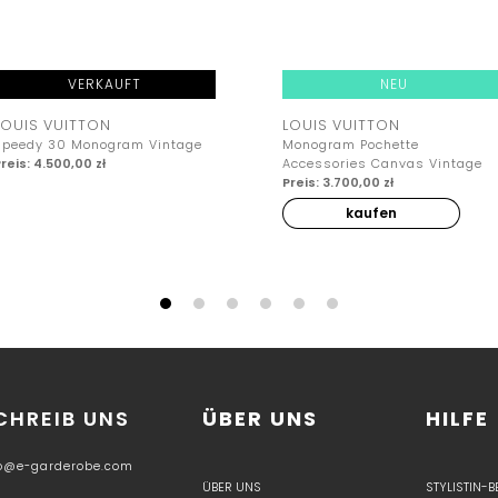
VERKAUFT
NEU
LOUIS VUITTON
LOUIS VUITTON
Speedy 30 Monogram Vintage
Monogram Pochette
reis: 4.500,00 zł
Accessories Canvas Vintage
Preis: 3.700,00 zł
kaufen
CHREIB UNS
ÜBER UNS
HILFE
fo@e-garderobe.com
ÜBER UNS
STYLISTIN-