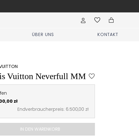
Hochzeit, Party, Geburtstag? Kleidung für
ÜBER UNS
KONTAKT
 VUITTON
is Vuitton Neverfull MM
fen
00,00 zł
Endverbraucherpreis: 6.500,00 zł
IN DEN WARENKORB