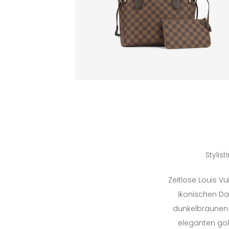
Stylis
Zeitlose Louis V
ikonischen D
dunkelbraunen
eleganten go