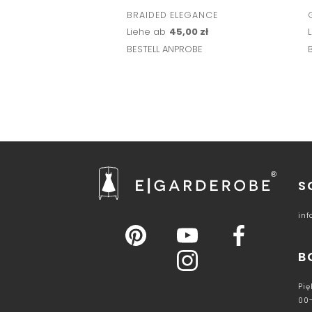
BRAIDED ELEGANCE
Liehe ab
45,00 zł
BESTELL ANPROBE
S
in
B
Pię
00