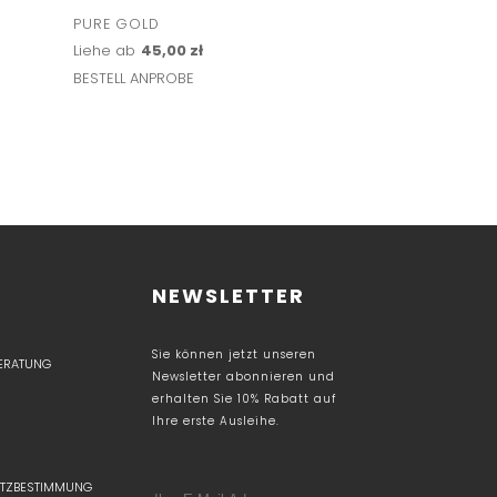
PURE GOLD
Liehe ab
45,00 zł
BESTELL ANPROBE
NEWSLETTER
Sie können jetzt unseren
BERATUNG
Newsletter abonnieren und
erhalten Sie 10% Rabatt auf
Ihre erste Ausleihe.
TZBESTIMMUNG