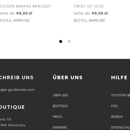
GOLDEN MIRAGE BRACELET
TWIST OF LOVE
Liehe ab
46,00 zł
Liehe ab
46,00 zł
BESTELL ANPROBE
BESTELL ANPROBE
CHREIB UNS
ÜBER UNS
HILFE
fo@e-garderobe.com
ÜBER UNS
STYLISTIN-
OUTIQUE
BOUTIQUE
FAQ
PRESS
REGELN
kna 11A
-549 Warschau
KARRIERE
DATENSCHU