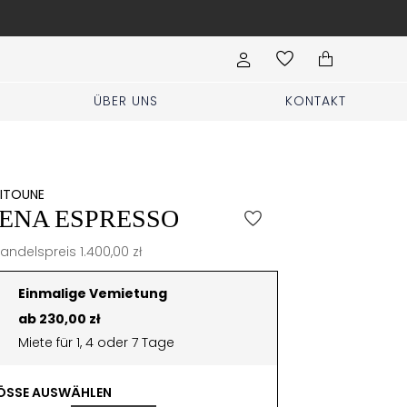
Es ist möglich, die Kleider einige 
ÜBER UNS
KONTAKT
EITOUNE
LENA ESPRESSO
handelspreis 1.400,00 zł
Einmalige Vemietung
ab 230,00 zł
Miete für 1, 4 oder 7 Tage
SSE AUSWÄHLEN