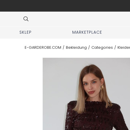
ng und Hilfe bei der Outfit-Auswahl.
Item
4
of
7
SKLEP
MARKETPLACE
E-GARDEROBE.COM
/
Bekleidung
/
Categories
/
Kleide