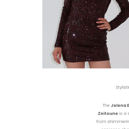
Stylis
The
Jelena E
Zeitoune
is a 
from shimmering