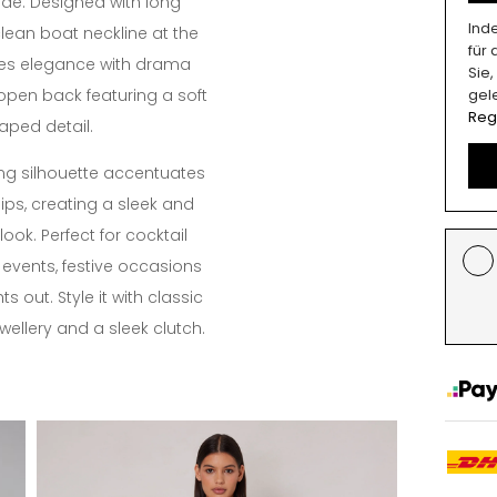
de. Designed with long
Ind
lean boat neckline at the
für
nces elegance with drama
Sie
pen back featuring a soft
gel
Reg
aped detail.
g silhouette accentuates
ips, creating a sleek and
ook. Perfect for cocktail
 events, festive occasions
s out. Style it with classic
ewellery and a sleek clutch.