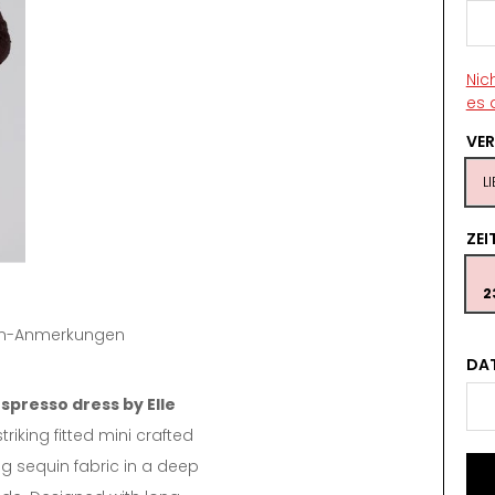
Nic
es 
VE
L
ZE
2
tin-Anmerkungen
DA
spresso dress by Elle
striking fitted mini crafted
 sequin fabric in a deep