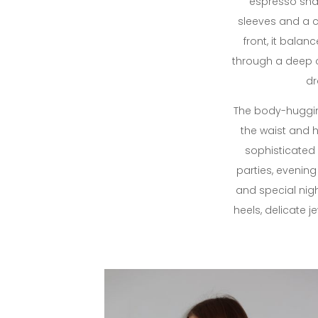
espresso sha
sleeves and a c
front, it bala
through a deep o
dr
The body-huggin
the waist and h
sophisticated l
parties, evening
and special night
heels, delicate j