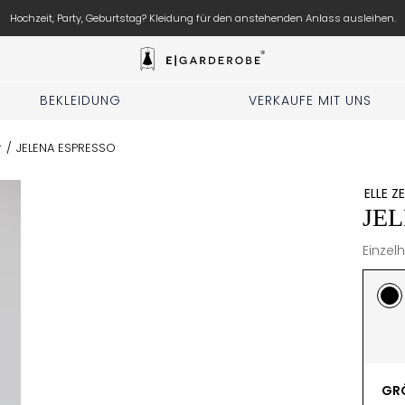
Hochzeit, Party, Geburtstag? Kleidung für den anstehenden Anlass ausleihen.
BEKLEIDUNG
VERKAUFE MIT UNS
r
/
JELENA ESPRESSO
ELLE Z
JE
Einzel
GRÖ