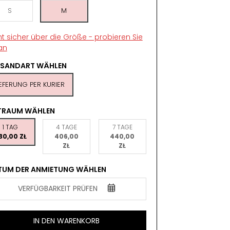
S
M
ht sicher über die Größe - probieren Sie
an
RSANDART WÄHLEN
IEFERUNG PER KURIER
ITRAUM WÄHLEN
1 TAG
4 TAGE
7 TAGE
30,00 ZŁ
406,00
440,00
ZŁ
ZŁ
TUM DER ANMIETUNG WÄHLEN
VERFÜGBARKEIT PRÜFEN
IN DEN WARENKORB