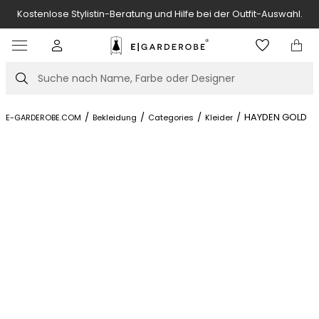
Kostenlose Stylistin-Beratung und Hilfe bei der Outfit-Auswahl.
Item
3
of
Suche
7
/
/
/
/
HAYDEN GOLD
E-GARDEROBE.COM
Bekleidung
Categories
Kleider