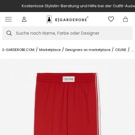
Kostenlose Stylistin-Beratung und Hilfe bei der Outfit-Auswahl.
Item
3
of
Suche
7
/
/
/
/
C
...
E-GARDEROBE.COM
Marketplace
Designers on marketplace
CELINE