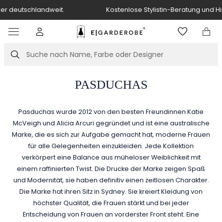
Kostenlose Stylistin-Beratung und Hilfe bei der Outfit-Auswahl.
Item
3
of
Suche
7
PASDUCHAS
Pasduchas wurde 2012 von den besten Freundinnen Katie
McVeigh und Alicia Arcuri gegründet und ist eine australische
Marke, die es sich zur Aufgabe gemacht hat, moderne Frauen
für alle Gelegenheiten einzukleiden. Jede Kollektion
verkörpert eine Balance aus müheloser Weiblichkeit mit
einem raffinierten Twist. Die Drucke der Marke zeigen Spaß
und Modernität, sie haben definitiv einen zeitlosen Charakter.
Die Marke hat ihren Sitz in Sydney. Sie kreiert Kleidung von
höchster Qualität, die Frauen stärkt und bei jeder
Entscheidung von Frauen an vorderster Front steht. Eine