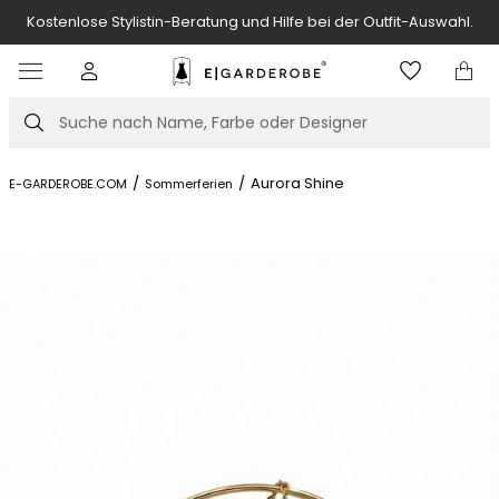
Kostenlose Stylistin-Beratung und Hilfe bei der Outfit-Auswahl.
Item
3
of
Suche
7
/
/
Aurora Shine
E-GARDEROBE.COM
Sommerferien